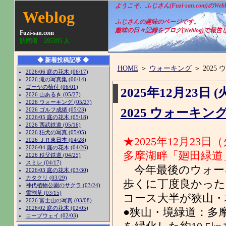
ようこそ、ふじさん(Fuzi-san.com)のWeb
Weblog
ふじさんの趣味のページです。
趣味の日々記録をブログ(Weblog)で報
Fuzi-san.com
訪問者
295395
人
◆ 新着投稿記事 ◆
HOME
＞
ウォーキング
＞ 2025
2026/06 庭の花木 (06/17)
2026 滝の写真集 (06/14)
ゴーヤの植付 (06/01)
2025年12月23日 (
2026 山あるき (05/27)
2026 ウォーキング (05/27)
2025 ウォーキン
2026 ゴルフ成績 (05/23)
2026/05 庭の花木 (05/18)
2026 西武鉄道 (05/16)
2026 狛犬の写真 (05/05)
★2025年12月23日
2026 ＪＲ東日本 (04/28)
2026/04 庭の花木 (04/26)
多摩湖畔「廻田緑道
2026 秩父鉄道 (04/25)
スミレ (04/17)
今年最後のウォーキ
2026/03 庭の花木 (03/30)
カタクリ (03/29)
歩くに丁度良かった
神代植物公園のサクラ (03/24)
雪割草 (03/15)
コース大半が狭山・
2026 富士山の写真 (03/08)
2026/02 庭の花木 (02/05)
●狭山・境緑道：多
ロープウェイ (02/03)