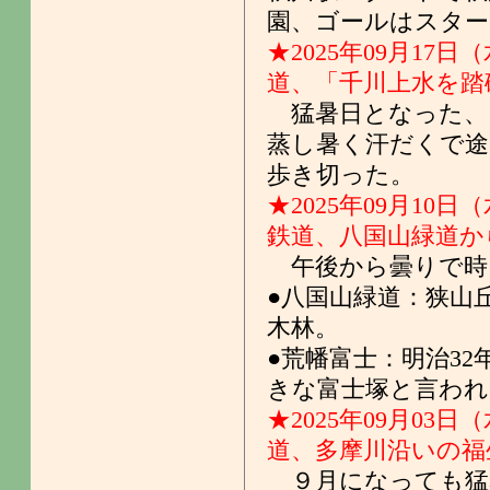
園、ゴールはスター
★2025年09月17日
道、「千川上水を踏
猛暑日となった、
蒸し暑く汗だくで途
歩き切った。
★2025年09月10日
鉄道、八国山緑道か
午後から曇りで時
●八国山緑道：狭山
木林。
●荒幡富士：明治3
きな富士塚と言われ
★2025年09月03日
道、多摩川沿いの福
９月になっても猛