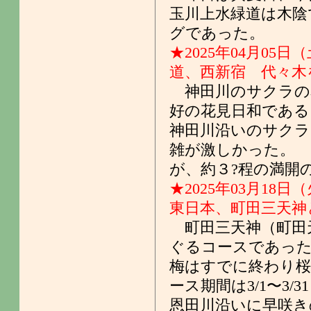
玉川上水緑道は木陰
グであった。
★2025年04月05日
道、西新宿 代々木
神田川のサクラの
好の花見日和である
神田川沿いのサクラ
雑が激しかった。
が、約３?程の満開
★2025年03月18日
東日本、町田三天神
町田三天神（町田
ぐるコースであっ
梅はすでに終わり桜
ース期間は3/1〜3/3
恩田川沿いに早咲き