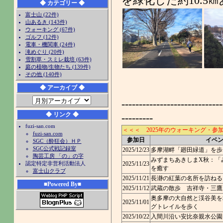
を緑化した約10.5
◆ カテゴリー ◆
富士山 (22件)
山あるき (143件)
ウォーキング (67件)
ゴルフ (12件)
電車・機関車 (24件)
滝めぐり (20件)
雪割草・スミレ栽培 (63件)
庭の植物/生物たち (139件)
その他 (140件)
◆ アーカイブ ◆
-----------------------------
◆ リンク ◆
---------
fuzi-san.com
＜＜＜ 2025年のウォーキング・参加リ
fuzi-san.com
参加日
イベ
SGC（酔狂会）ＨＰ
SGC公式戦記録室
2025/12/23
多摩湖畔「廻田緑道」を歩
陶芸工房 「の」の字
みずまちあきしまX秋：「
認定特定非営利活動法人
2025/11/23
を癒す
富士山クラブ
2025/11/21
長瀞の紅葉の名所を訪ねる
■Powered By■
2025/11/12
武蔵の散歩 吉祥寺・三鷹
奥多摩の大自然と渓谷美を
2025/11/01
グトレイルを歩く
2025/10/22
入間川沿い安比奈親水公園