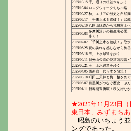
2025/10/15
千川通りの桜並木を歩く！
2025/10/04
ロングウォークちちぶ路
2025/09/27
秋川エリアの歴史と自然満
2025/09/17
「千川上水を踏破！」武蔵
2025/09/10
八国山緑道から荒幡富士へ
多摩川沿いの福生南公園、
2025/09/03
歩く！
2025/07/02
「千川上水を踏破！」取水
2025/06/25
夏の訪れを感じながら御岳
2025/06/18
玉川上水緑道を歩く！
2025/06/11
智光山公園の花菖蒲鑑賞ピ
2025/05/21
玉川上水緑道を歩く！
2025/04/05
西新宿 代々木を散策！
2025/03/18
町田三天神と梅、桜をめぐ
2025/03/07
目黒川がつなぐ歴史・ぶん
2025/01/11
新春開運祈願！秩父街なか
★2025年11月23日
東日本、みずまちあ
昭島のいちょう並
ングであった。