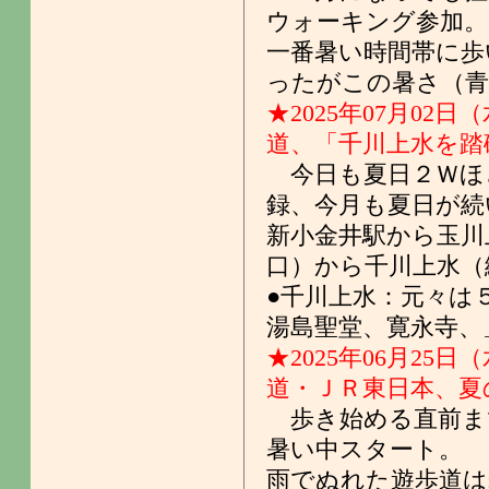
ウォーキング参加。
一番暑い時間帯に歩
ったがこの暑さ（青
★2025年07月02日
道、「千川上水を踏
今日も夏日２Ｗほ
録、今月も夏日が続
新小金井駅から玉川
口）から千川上水（
●千川上水：元々は
湯島聖堂、寛永寺、
★2025年06月25日
道・ＪＲ東日本、夏
歩き始める直前ま
暑い中スタート。
雨でぬれた遊歩道は