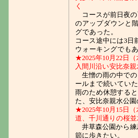
く
コースが前日夜の
のアップダウンと
グであった。
コース途中には3日
ウォーキングでも
★2025年10月22日
入間川沿い安比奈親
生憎の雨の中での
ールまで続いていた
雨のため休憩すると
た、安比奈親水公園
★2025年10月15日
道、千川通りの桜並
井草森公園から練
節に歩きたい。