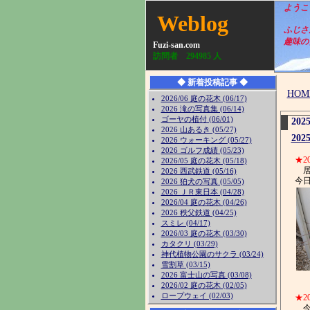
ようこそ、
Weblog
ふじさ
趣味の日
Fuzi-san.com
訪問者
294985
人
◆ 新着投稿記事 ◆
HOM
2026/06 庭の花木 (06/17)
2026 滝の写真集 (06/14)
ゴーヤの植付 (06/01)
202
2026 山あるき (05/27)
202
2026 ウォーキング (05/27)
2026 ゴルフ成績 (05/23)
★2
2026/05 庭の花木 (05/18)
居
2026 西武鉄道 (05/16)
今
2026 狛犬の写真 (05/05)
2026 ＪＲ東日本 (04/28)
2026/04 庭の花木 (04/26)
2026 秩父鉄道 (04/25)
スミレ (04/17)
2026/03 庭の花木 (03/30)
カタクリ (03/29)
神代植物公園のサクラ (03/24)
雪割草 (03/15)
2026 富士山の写真 (03/08)
2026/02 庭の花木 (02/05)
ロープウェイ (02/03)
★2
今