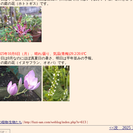
日の庭の花（ホトトギス）です。
025年10月6日（月）、晴れ/曇り、気温(青梅)29.2/20.6℃
日は0月なのにほぼ真夏日の暑さ、明日は平年並みの予報。
日の庭の花（イヌサフラン、オオバ）です。
の植物/生物たち
| http://fuzi-san.com/weblog/index.php?e=613 |
<<次 202
TOP ↑