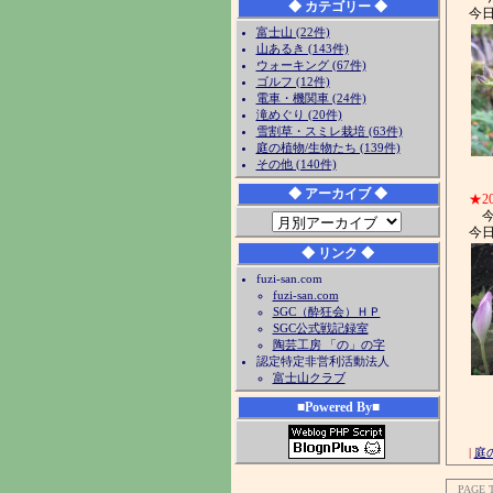
◆ カテゴリー ◆
今
富士山 (22件)
山あるき (143件)
ウォーキング (67件)
ゴルフ (12件)
電車・機関車 (24件)
滝めぐり (20件)
雪割草・スミレ栽培 (63件)
庭の植物/生物たち (139件)
その他 (140件)
◆ アーカイブ ◆
★2
今
今
◆ リンク ◆
fuzi-san.com
fuzi-san.com
SGC（酔狂会）ＨＰ
SGC公式戦記録室
陶芸工房 「の」の字
認定特定非営利活動法人
富士山クラブ
■Powered By■
|
庭
PAGE 