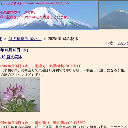
ふじさん(Fuzi-san.com)のWeblogサイトへ
んの趣味のページです。
々記録をブログ(Weblog)で報告しています。
E
＞
庭の植物/生物たち
＞ 2025/10 庭の花木
<<次 202
5年10月16日 (木)
5/10 庭の花木
025年10月16日（木）、雨/曇り、気温(青梅)20.0/15.1℃
は早朝小雨、のち曇りで気温は11月初旬で寒いが明日・明後日は夏日になる予報。
日の庭の花（クレオメ）です。
025年10月10日（金）、晴れ/曇り、気温(青梅)22.4/15.9℃
日は平年並みの陽気、明日は台風13号の余波で雨っぽいく肌寒い予報、このところ