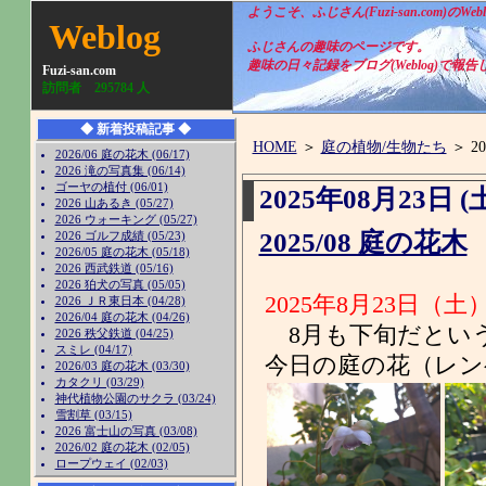
ようこそ、ふじさん(Fuzi-san.com)のWeb
Weblog
ふじさんの趣味のページです。
趣味の日々記録をブログ(Weblog)で報
Fuzi-san.com
訪問者
295784
人
◆ 新着投稿記事 ◆
HOME
＞
庭の植物/生物たち
＞ 2
2026/06 庭の花木 (06/17)
2026 滝の写真集 (06/14)
ゴーヤの植付 (06/01)
2025年08月23日 (
2026 山あるき (05/27)
2026 ウォーキング (05/27)
2025/08 庭の花木
2026 ゴルフ成績 (05/23)
2026/05 庭の花木 (05/18)
2026 西武鉄道 (05/16)
2026 狛犬の写真 (05/05)
2025年8月23日（土）
2026 ＪＲ東日本 (04/28)
2026/04 庭の花木 (04/26)
8月も下旬だという
2026 秩父鉄道 (04/25)
スミレ (04/17)
今日の庭の花（レン
2026/03 庭の花木 (03/30)
カタクリ (03/29)
神代植物公園のサクラ (03/24)
雪割草 (03/15)
2026 富士山の写真 (03/08)
2026/02 庭の花木 (02/05)
ロープウェイ (02/03)