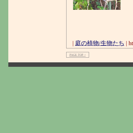
|
庭の植物/生物たち
| h
PAGE TOP ↑