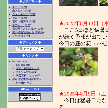
◆ カテゴリー ◆
富士山 (22件)
山あるき (143件)
ウォーキング (67件)
ゴルフ (12件)
電車・機関車 (24件)
★2025年8月13日（水
滝めぐり (20件)
雪割草・スミレ栽培 (63件)
ここ5日ほど猛暑
庭の植物/生物たち (139件)
が続く予報が出てい
その他 (140件)
◆ アーカイブ ◆
今日の庭の花（ハゼ
◆ リンク ◆
fuzi-san.com
fuzi-san.com
SGC（酔狂会）ＨＰ
SGC公式戦記録室
陶芸工房 「の」の字
認定特定非営利活動法人
富士山クラブ
■Powered By■
★2025年8月9日（土）
今日は猛暑日にな
る。