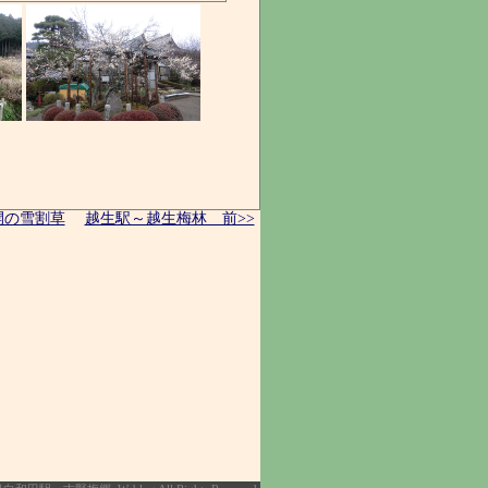
開の雪割草
越生駅～越生梅林 前>>