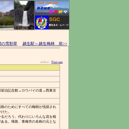
開の雪割草
越生駅～越生梅林 前>>
author :
Fuzi-san
川栄治記念館→ロウバイの道→西東京
防除のためにすべての梅樹が伐採され
かけた。
かるだろう。代わりにいろんな花を植
がある。帰路、青梅市の名称の元とな