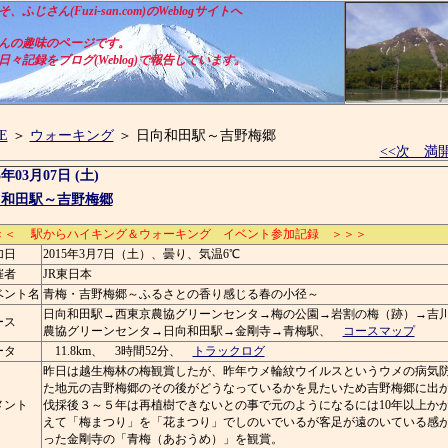
ふじさん(Fuzi-san.com)のWeblogサイトへ
んの趣味のページです。
々記録をブログ(Weblog)で報告しています。
E
＞
ウォーキング
＞ 日向和田駅～吉野梅郷
<<次 満
5年03月07日 (土)
向和田駅～吉野梅郷
＜＜ 駅からハイキング＆ウォーキング イベント参加記録 ＞＞＞
加日
2015年3月7日（土）、曇り、気温6℃
催者
JR東日本
ベント名
青梅・吉野梅郷～ふるさとの香り感じる春の小径～
日向和田駅→西東京農協グリーンセンタ→梅の公園→岩割の梅（跡）→吉
ース
農協グリーンセンタ→日向和田駅→金剛寺→青梅駅、
コースマップ
ータ
11.8km、 3時間52分、
トラックログ
昨日は越生梅林の梅観賞したが、昨年ウメ輪紋ウイルスというウメの病気
た地元の吉野梅郷のその後がどうなっているかを見たいため吉野梅郷に出
メント
伐採後３～５年は再植樹できないとの事で元のようになるには10年以上か
えて「梅まつり」を「花まつり」でしのいでいるが客足が遠のいている感
った金剛寺の「青梅（あおうめ）」を観賞。