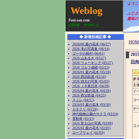
ようこそ、
Weblog
ふじさ
趣味の日
Fuzi-san.com
訪問者
295484
人
◆ 新着投稿記事 ◆
HOM
2026/06 庭の花木 (06/17)
2026 滝の写真集 (06/14)
ゴーヤの植付 (06/01)
201
2026 山あるき (05/27)
日
2026 ウォーキング (05/27)
2026 ゴルフ成績 (05/23)
2026/05 庭の花木 (05/18)
＜
2026 西武鉄道 (05/16)
参
2026 狛犬の写真 (05/05)
主
2026 ＪＲ東日本 (04/28)
2026/04 庭の花木 (04/26)
イ
2026 秩父鉄道 (04/25)
コ
スミレ (04/17)
2026/03 庭の花木 (03/30)
デ
カタクリ (03/29)
神代植物公園のサクラ (03/24)
雪割草 (03/15)
2026 富士山の写真 (03/08)
コ
2026/02 庭の花木 (02/05)
ロープウェイ (02/03)