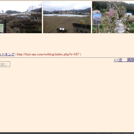
ォーキング
| http://fuzi-san.com/weblog/index.php?e=167 |
<<次 満
TOP ↑