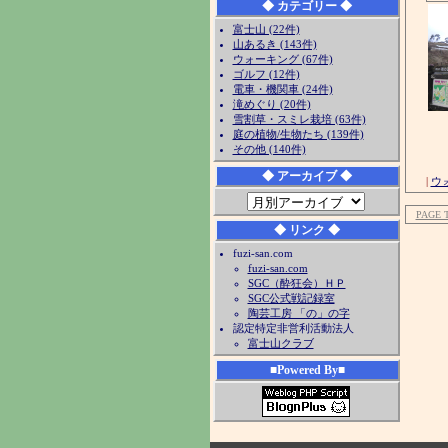
◆ カテゴリー ◆
富士山 (22件)
山あるき (143件)
ウォーキング (67件)
ゴルフ (12件)
電車・機関車 (24件)
滝めぐり (20件)
雪割草・スミレ栽培 (63件)
庭の植物/生物たち (139件)
その他 (140件)
◆ アーカイブ ◆
|
ウ
PAGE 
◆ リンク ◆
fuzi-san.com
fuzi-san.com
SGC（酔狂会）ＨＰ
SGC公式戦記録室
陶芸工房 「の」の字
認定特定非営利活動法人
富士山クラブ
■Powered By■