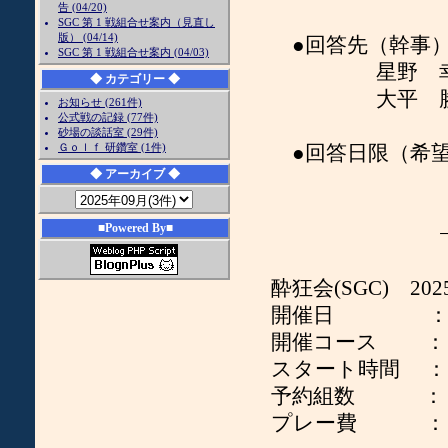
告 (04/20)
SGC 第 1 戦組合せ案内（見直し
版） (04/14)
●回答先（幹事
SGC 第 1 戦組合せ案内 (04/03)
星野 幸男 [mailto
◆ カテゴリー ◆
大平 勝利 [mailto:
お知らせ (261件)
公式戦の記録 (77件)
砂場の談話室 (29件)
Ｇｏｌｆ 研鑽室 (1件)
●回答日限（希望） 
◆ アーカイブ ◆
■Powered By■
−− 記
酔狂会(SGC) 2025
開催日 ： 2025 
開催コース ： 
スタート時間 ： 08 
予約組数 ： 
プレー費 ： 15