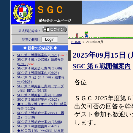
ＳＧＣ
酔狂会ホームページ
公式戦記録室：
記事の投稿：
HOME
＞ 2025年09月
◆ 新着の投稿記事 ◆
2025年09月15日 (
SGC 第 5 戦開催案内 (07/25)
new!!
SGC 第 4 戦（公式戦）結果報告
(07/19)
new!!
SGC 第 6 戦開催案内
SGC 第 4 戦組合せ案内 (07/06)
SGC 第 4 戦開催案内 (06/23)
SGC 第 ３ 戦（ｵｰﾌﾟﾝ戦）結果報
各位
告 (06/23)
SGC 第 3 戦組合せ案内（オープ
ン戦）REV.1 (06/15)
SGC 第 3 戦組合せ案内 (06/08)
ＳＧＣ 2025年度第
SGC 第 3 戦開催案内 (05/25)
◆SGC 第２戦（オープン戦）結果
出欠可否の回答を幹
報告 (05/25)
ゲスト参加も歓迎い
SGC 第 2 戦組合せ案内rev.1（再
送） (05/18)
します。
SGC 第 2 戦組合せ案内 (05/08)
SGC 第 2 戦開催案内 (04/20)
◆SGC 第 1 戦（公式戦）結果報