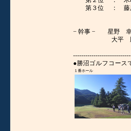
第２位 ： 木
第３位 ： 藤
− 幹事 − 星野 幸男 [ma
大平 勝利 [mailto:
----------------------------
●勝沼ゴルフコース
１番ホール