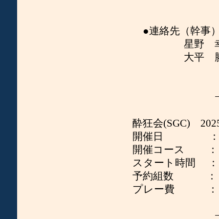
●連絡先（幹事
星野 幸男 [mailto
大平 勝利 [mailto:
−− 記
酔狂会(SGC) 2025
開催日 ： 2025 
開催コース ： 
スタート時間 ： 08
予約組数 ： 
プレー費 ： 12
−− 以